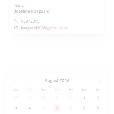
Træner
Josefine Kaagaard
93872005
kaagaard2005@gmail.com
August 2026
Man
Tir
Ons
Tor
Fre
Lør
Søn
27
28
29
30
31
1
2
3
4
5
6
7
8
9