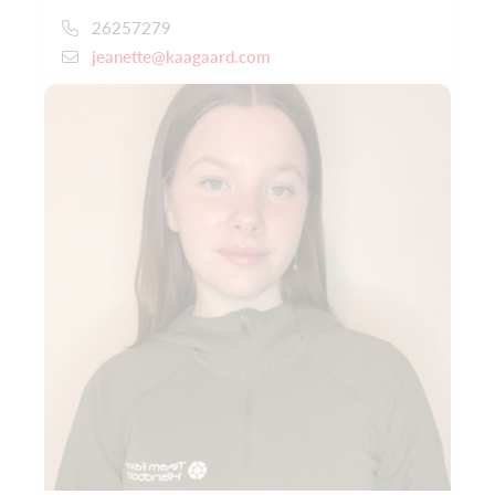
26257279
jeanette@kaagaard.com